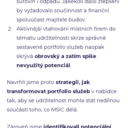
surovin i odpadů. Jakékoli další zlepšení
by vyžadovalo součinnost a finanční
spoluúčast majitele budov.
Aktivnější vtahování místních firem do
tématu udržitelnosti skrze správně
sestavené portfolio služeb naopak
skrývá
obrovský a zatím spíše
nevyužitý potenciál
.
Navrhli jsme proto
strategii, jak
transformovat portfolio služeb
v nabídce
tak, aby se udržitelnost mohla stát nedílnou
součástí toho, co MSIC dělá.
Zároveň jsme
identifikovali potenciální