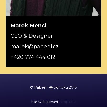
Marek Mencl
CEO & Designér
marek@pabeni.cz
+420 774 444 012
© Pábení ❤️ od roku 2015
Náš web pohání
solidpixels.