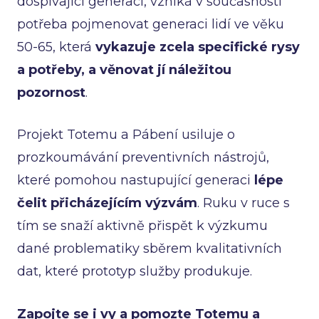
dospívající generaci, vzniká v současnosti
potřeba pojmenovat generaci lidí ve věku
50-65, která
vykazuje zcela specifické rysy
a potřeby, a věnovat jí náležitou
pozornost
.
Projekt Totemu a Pábení usiluje o
prozkoumávání preventivních nástrojů,
které pomohou nastupující generaci
lépe
čelit přicházejícím výzvám
. Ruku v ruce s
tím se snaží aktivně přispět k výzkumu
dané problematiky sběrem kvalitativních
dat, které prototyp služby produkuje.
Zapojte se i vy
a pomozte Totemu a