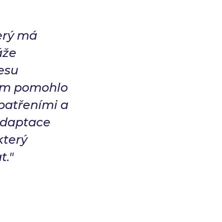
terý má
áže
esu
nám pomohlo
patřeními a
 adaptace
který
t."