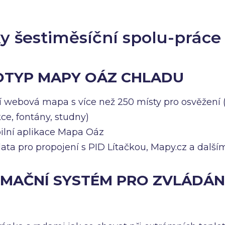
y šestiměsíční spolu-práce
OTYP MAPY OÁZ CHLADU
í webová mapa s více než 250 místy pro osvěžení (
ce, fontány, studny)
ilní aplikace Mapa Oáz
ata pro propojení s PID Lítačkou, Mapy.cz a další
RMAČNÍ SYSTÉM PRO ZVLÁDÁN