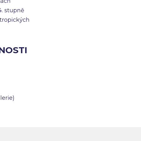
tách
4. stupně
tropických
NOSTI
lerie)