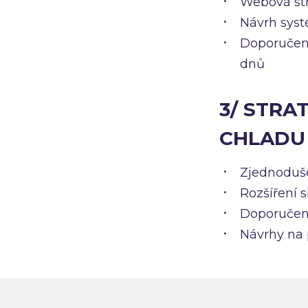
Webová str
Návrh syst
Doporučení
dnů
3/ STRA
CHLADU
Zjednoduše
Rozšíření 
Doporučení
Návrhy na