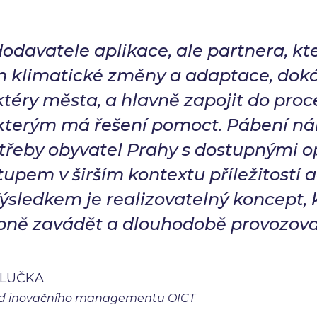
dodavatele aplikace, ale partnera, k
 klimatické změny a adaptace, dok
téry města, a hlavně zapojit do proc
 kterým má řešení pomoct. Pábení 
otřeby obyvatel Prahy s dostupnými o
upem v širším kontextu příležitostí
sledkem je realizovatelný koncept, 
ně zavádět a dlouhodobě provozova
KLUČKA
d inovačního managementu OICT