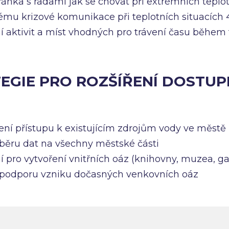
ánka s radami jak se chovat při extrémních teplo
ému krizové komunikace při teplotních situacích 
 aktivit a míst vhodných pro trávení času během 
TEGIE PRO ROZŠÍŘENÍ DOSTUP
ní přístupu k existujícím zdrojům vody ve městě
sběru dat na všechny městské části
 pro vytvoření vnitřních oáz (knihovny, muzea, ga
 podporu vzniku dočasných venkovních oáz