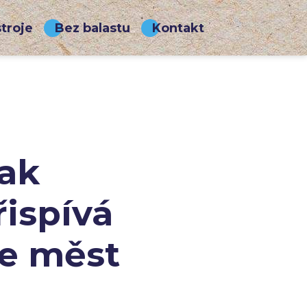
troje
Bez balastu
Kontakt
Jak
řispívá
ze měst