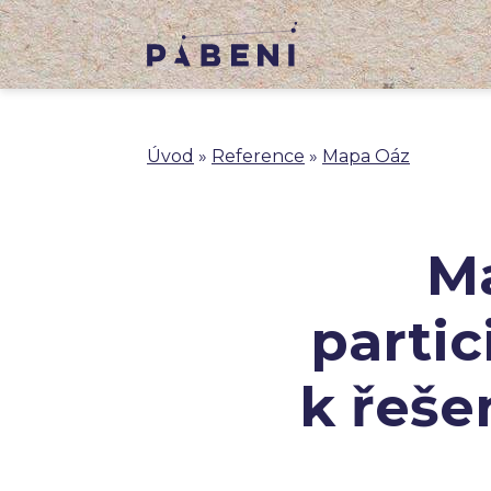
Úvod
»
Reference
»
Mapa Oáz
Ma
partic
k řeše