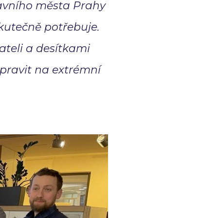
avního města Prahy
skutečně potřebuje.
ateli a desítkami
ipravit na extrémní