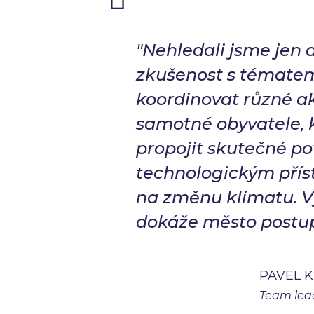
"Nehledali jsme jen 
zkušenost s tématem
koordinovat různé ak
samotné obyvatele,
propojit skutečné p
technologickým příst
na změnu klimatu. Vý
dokáže město postup
PAVEL 
Team lea