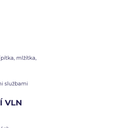
pítka, mlžítka,
mi službami
Í VLN