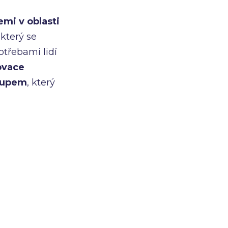
mi v oblasti
 který se
otřebami lidí
ovace
stupem
, který