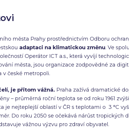
tovi
vního města Prahy prostřednictvím Odboru ochran
ěstskou
adaptaci na klimatickou změnu
. Ve spol
lečností Operátor ICT a.s., která vyvíjí technologi
gování města, jsou organizace zodpovědné za digit
ta v české metropoli.
elí, je přitom vážná.
Praha zažívá dramatické d
ny – průměrná roční teplota se od roku 1961 zvýšil
je nejteplejší oblastí v ČR s teplotami o 3 °C vyš
ůměr. Do roku 2050 se očekává nárůst tropických 
dstavuje vážnou výzvu pro zdraví obyvatel.