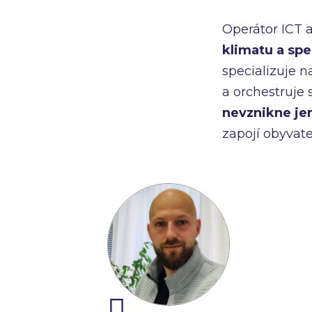
Operátor ICT a.
klimatu a spe
specializuje n
a orchestruje 
nevznikne je
zapojí obyvate