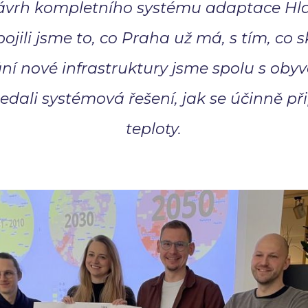
návrh kompletního systému adaptace Hl
pojili jsme to, co Praha už má, s tím, co 
 nové infrastruktury jsme spolu s obyv
dali systémová řešení, jak se účinně př
teploty.