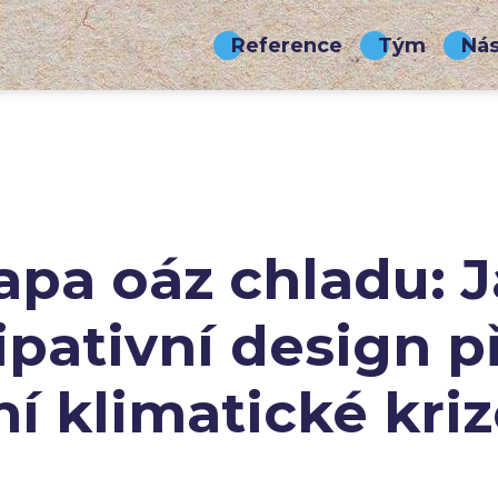
Reference
Tým
Nás
pa oáz chladu: 
ipativní design p
ní klimatické kri