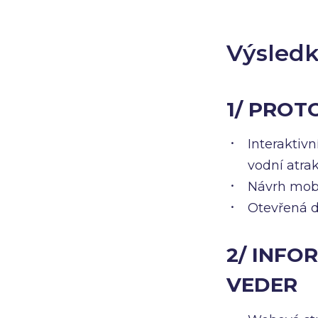
Výsledk
1/ PROT
Interaktivn
vodní atrak
Návrh mob
Otevřená d
2/ INFO
VEDER